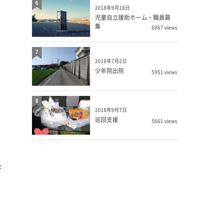
6
2018年9月18日
児童自立援助ホーム・職員募
集
6067 views
7
2018年7月2日
少年院出院
5951 views
8
2018年9月7日
巡回支援
5661 views
さ