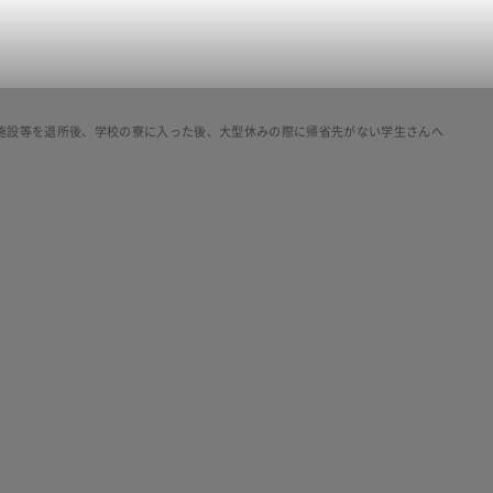
施設等を退所後、学校の寮に入った後、大型休みの際に帰省先がない学生さんへ