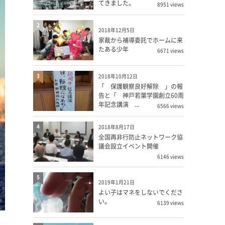
てきました。
8951 views
2
2018年12月5日
家裁から補導委託でホームに来
たある少年
6671 views
3
2018年10月12日
「 保護観察良好解除 」の報
告と「 神戸若葉学園創立60周
年記念講演 ...
6566 views
4
2018年8月17日
全国再非行防止ネットワーク協
議会設立イベント開催
6146 views
5
2019年1月21日
よい子はマネをしないでくださ
い。
6139 views