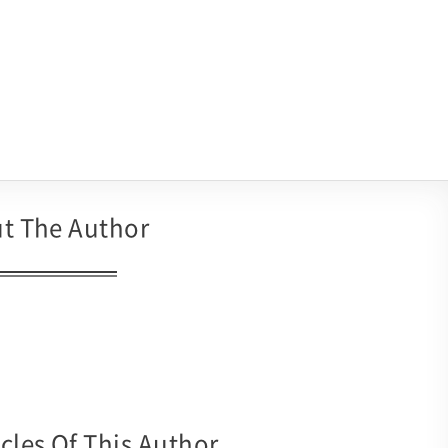
t The Author
cles Of This Author