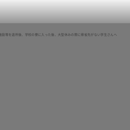
施設等を退所後、学校の寮に入った後、大型休みの際に帰省先がない学生さんへ