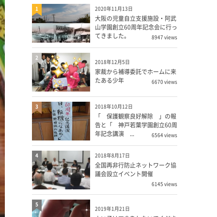
1
2020年11月13日
大阪の児童自立支援施設・阿武
山学園創立60周年記念会に行っ
てきました。
8947 views
2
2018年12月5日
家裁から補導委託でホームに来
たある少年
6670 views
3
2018年10月12日
「 保護観察良好解除 」の報
告と「 神戸若葉学園創立60周
年記念講演 ...
6564 views
4
2018年8月17日
全国再非行防止ネットワーク協
議会設立イベント開催
6145 views
5
2019年1月21日