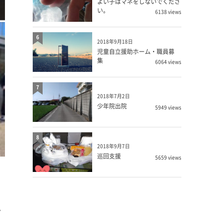
よい子はマネをしないでくださ
い。
6138 views
6
2018年9月18日
児童自立援助ホーム・職員募
集
6064 views
7
2018年7月2日
少年院出院
5949 views
8
2018年9月7日
巡回支援
5659 views
ん