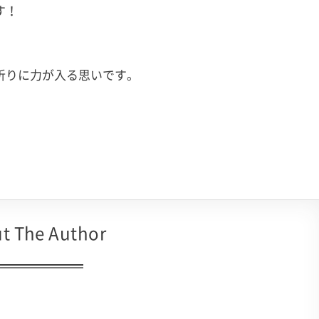
す！
祈りに力が入る思いです。
t The Author