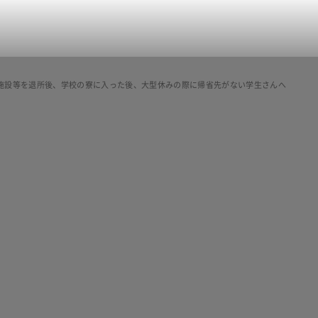
施設等を退所後、学校の寮に入った後、大型休みの際に帰省先がない学生さんへ