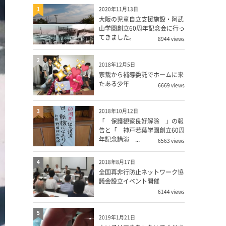
1
2020年11月13日
大阪の児童自立支援施設・阿武
山学園創立60周年記念会に行っ
てきました。
8944 views
2
2018年12月5日
家裁から補導委託でホームに来
たある少年
6669 views
3
2018年10月12日
「 保護観察良好解除 」の報
告と「 神戸若葉学園創立60周
年記念講演 ...
6563 views
4
2018年8月17日
全国再非行防止ネットワーク協
議会設立イベント開催
6144 views
5
2019年1月21日