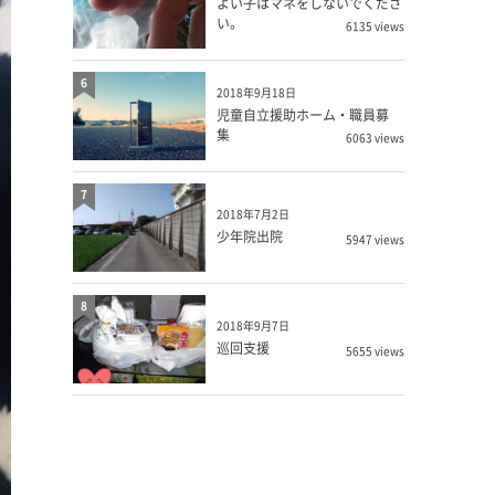
よい子はマネをしないでくださ
い。
6135 views
6
2018年9月18日
児童自立援助ホーム・職員募
集
6063 views
7
2018年7月2日
少年院出院
5947 views
8
2018年9月7日
巡回支援
5655 views