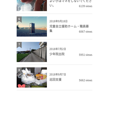
よい子はマネをしないでくださ
い。
6139 views
6
2018年9月18日
児童自立援助ホーム・職員募
集
6067 views
7
2018年7月2日
少年院出院
5951 views
し
8
2018年9月7日
と
巡回支援
5662 views