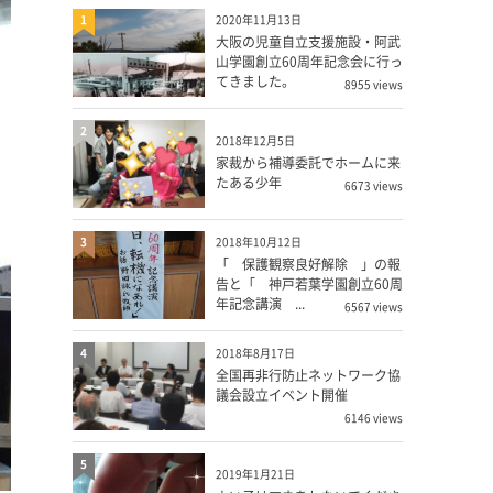
1
2020年11月13日
大阪の児童自立支援施設・阿武
山学園創立60周年記念会に行っ
てきました。
8955 views
2
2018年12月5日
家裁から補導委託でホームに来
たある少年
6673 views
3
2018年10月12日
「 保護観察良好解除 」の報
告と「 神戸若葉学園創立60周
年記念講演 ...
6567 views
4
2018年8月17日
全国再非行防止ネットワーク協
議会設立イベント開催
6146 views
5
2019年1月21日