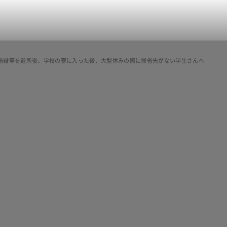
施設等を退所後、学校の寮に入った後、大型休みの際に帰省先がない学生さんへ