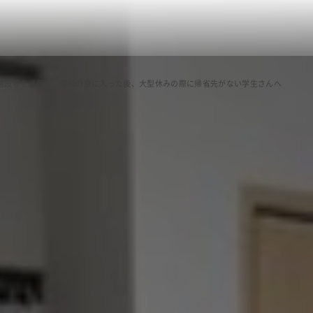
施設等を退所後、学校の寮に入った後、大型休みの際に帰省先がない学生さんへ