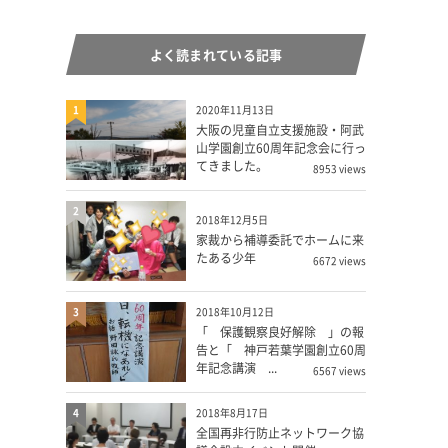
よく読まれている記事
1
2020年11月13日
大阪の児童自立支援施設・阿武
山学園創立60周年記念会に行っ
てきました。
8953 views
2
2018年12月5日
家裁から補導委託でホームに来
たある少年
6672 views
3
2018年10月12日
「 保護観察良好解除 」の報
告と「 神戸若葉学園創立60周
年記念講演 ...
6567 views
4
2018年8月17日
全国再非行防止ネットワーク協