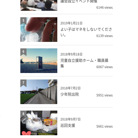
議会設立イベント開催
6146 views
5
2019年1月21日
よい子はマネをしないでくださ
い。
6139 views
6
2018年9月18日
児童自立援助ホーム・職員募
集
6067 views
7
2018年7月2日
少年院出院
5951 views
に
8
2018年9月7日
巡回支援
5661 views