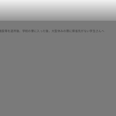
施設等を退所後、学校の寮に入った後、大型休みの際に帰省先がない学生さんへ