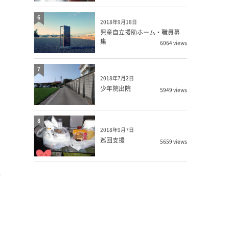
6
2018年9月18日
児童自立援助ホーム・職員募
集
6064 views
7
2018年7月2日
少年院出院
5949 views
と
、
8
と
2018年9月7日
巡回支援
5659 views
で