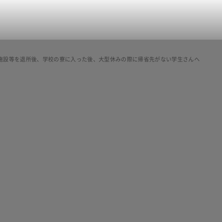
施設等を退所後、学校の寮に入った後、大型休みの際に帰省先がない学生さんへ