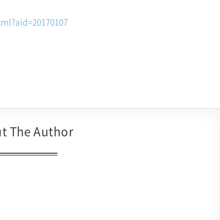
html?aid=20170107
t The Author