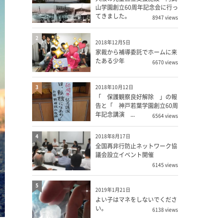
山学園創立60周年記念会に行っ
てきました。
8947 views
2
2018年12月5日
家裁から補導委託でホームに来
たある少年
6670 views
3
2018年10月12日
「 保護観察良好解除 」の報
告と「 神戸若葉学園創立60周
年記念講演 ...
6564 views
4
2018年8月17日
全国再非行防止ネットワーク協
議会設立イベント開催
6145 views
5
2019年1月21日
よい子はマネをしないでくださ
い。
6138 views