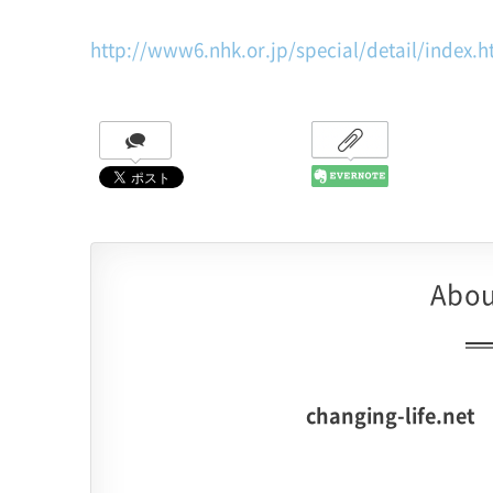
http://www6.nhk.or.jp/special/detail/index.
Abou
changing-life.net