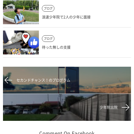
ブログ
浪速少年院で2人の少年に面接
ブログ
待った無しの支援
セカンドチャンス！のプログラム
少年院出院
Comment On Facebook