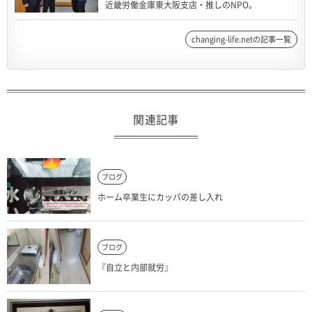
近畿労働金庫東大阪支店・推しのNPO。
changing-life.netの記事一覧
関連記事
ブログ
ホーム卒業生にカッパの差し入れ
ブログ
『自立と内部就労』